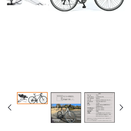
スタンド
カナック企画
カミオジャパン
キャリヤ
キャットアイ
ヘルメット
こげーる
ゴリン
ハンドルパーツ
サギサカオリジナル
ジェントス
スポーツ小物
シマノ
サイクルグッズ
ジョイパレット
シンコー
レイン用品
センタン工業
ティーエス
カバー
ニッコー
カゴ
パナソニックサイクルテック