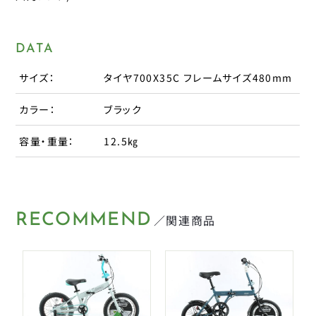
タイヤチューブパーツ
日本パレード
日本反射器工業
ケミカル
DATA
宝商
サイズ：
タイヤ700X35C フレームサイズ480mm
パンク修理用品
箕浦
その他
カラー：
ブラック
ポンプ
容量・重量：
12.5㎏
ベル
CLOSE
ライト・反射板
RECOMMEND
／関連商品
カギ
CLOSE