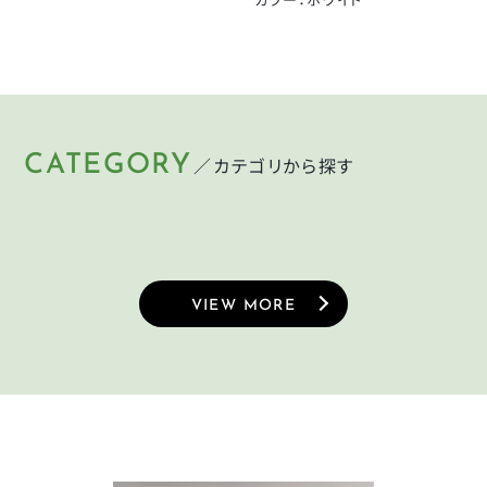
CATEGORY
／カテゴリから探す
HELMET
LIGHT
KEY
PUMP
ヘルメット
ライト
CYCLEGOODS
TIRE
鍵
空気入れ
サイクルグッズ
タイヤ
VIEW MORE