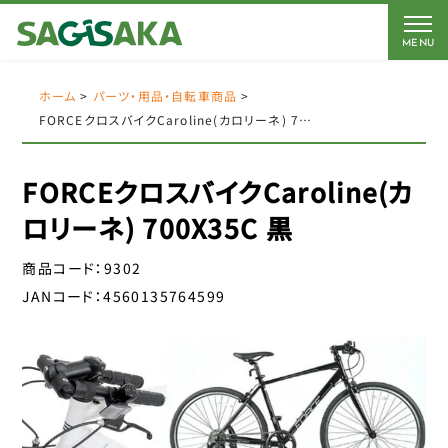
MENU
CATEGORY
BRAND
BICYCLE
ホーム
>
パーツ・用品・自転車商品
>
FORCEクロスバイクCaroline(カロリーネ) 700X35C 黒
FORCE
Coleman
AMERICAN EAGLE
AMERICAN EAGLE
FORCEクロスバイクCaroline(カ
自転車
Coleman
サギサカオリジナル
ロリーネ) 700X35C 黒
キッズパーツ
J&C
こげーる
商品コード：
9302
YSD
電動アシスト車パーツ
JANコード：
4560135764599
アイデス
CLOSE
アラデン
ペダル
エール
サドルパーツ
オージーケーカブト
オージーケー技研