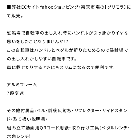
パナレーサー
■弊社ECサイトYahooショッピング・楽天市場の【グリモラ】に
子供のせ
て販売。
マジックワン
マルニ工業
工具
駐輪場で自転車の出し入れ時にハンドルが引っ掛かりイヤな
ユニコ
思いをしたことありませんか!?
補修パーツ
ライトウェイ
この自転車はハンドルとペダルが折りたためるので駐輪場で
永井油業
の出し入れがしやすい自転車です。
ブレーキ
丸八工機
車に載せたりするときにもスリムになるので便利です。
呉工業
変速・内装
アルミフレーム
昭和インダストリーズ
変速・外装
7段変速
真田嘉商店
川住製作所
タイヤ
その他付属品:ベル・前後反射板・リフレクター・サイドスタン
扇工業
ド・取り扱い説明書・
大久保製作所
チューブ
組み立て動画用QRコード用紙・取り行け工具(ペダルレンチ・
東京ベル製作所
六角レンチ)