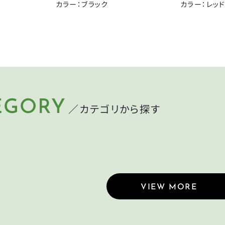
箕浦
その他
カラー：ブラック
カラー：レッ
CLOSE
CLOSE
EGORY
／カテゴリから探す
LMET
LIGHT
ット
ライト
MP
CYCLEGOODS
れ
サイクルグッズ
VIEW MORE