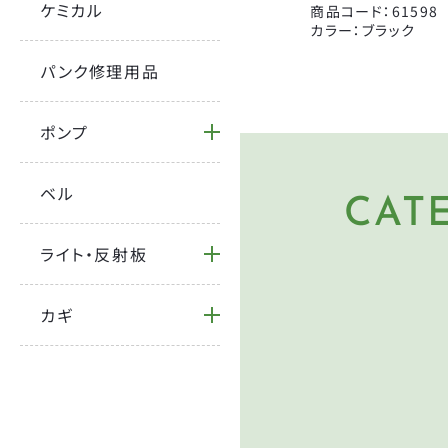
宝商
ケミカル
商品コード：61598
カラー：ブラック
パンク修理用品
ポンプ
ベル
CAT
HE
ヘルメ
ライト・反射板
PU
空気入
カギ