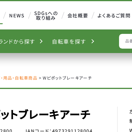
SDGsへの
NEWS
会社概要
よくあるご質問
取り組み
ランド
から探す
自転車を
探す
S
ツ・用品・自転車商品
>
Wピポットブレーキアーチ
ットブレーキアーチ
12800
JANコード：
4973291128004