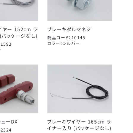
ヤー 152cm ラ
ブレーキダルマネジ
&C
(パッケージなし)
商品コード：10145
エール
カラー：シルバー
1592
ペダル
カミオジャパン
ー
ヘルメット
サギサカオリジナル
レイン用品
シンコー
工具
パナソニックサイクルテ
こげーる
変速・外装
ック
ケミカル
ユニコ
ライト・反射板
呉工業
扇工業
シューDX
ブレーキワイヤー 165cm ラ
日本反射器工業
イナー入り (パッケージなし)
2324