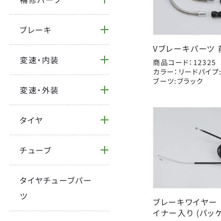
BRAND
ブレーキ
CATEGORY
Vブレーキパーツ 
FORCE
変速・内装
商品コード：12325
YSD
カラー：リードパイプ
自転車
オージーケーカブト
ブーツ:ブラック
変速・外装
サドルパーツ
キャットアイ
BICYCLE
ハンドルパーツ
ジェントス
タイヤ
カバー
センタン工業
Coleman
補修パーツ
チューブ
タイヤ
パナレーサー
パンク修理用品
ライトウェイ
タイヤチューブパー
カギ
昭和インダストリーズ
ツ
ブレーキワイヤー 1
大久保製作所
イナー入り (パッ