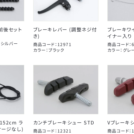
前後セット
ブレーキレバー (調整ネジ付
ブレーキワイ
AMERICAN EAGLE
Coleman
J
き)
イナー入り 
アイデス
アラデン
:シルバー
商品コード：12971
商品コード：6
キッズパーツ
オージーケー技研
電動アシスト車パーツ
カナック企画
カラー：ブラック
カラー：グレ
スタンド
こげーる
キャリヤ
ゴリン
スポーツ小物
シマノ
サイクルグッズ
ジョイパレット
カゴ
子供のせ
ティーエス
AMERICAN EAGLE
ニッコー
サギサカオリジナル
ブレーキ
変速・内装
チューブ
マジックワン
タイヤチューブパーツ
マルニ工業
ポンプ
永井油業
ベル
丸八工機
CLOSE
真田嘉商店
川住製作所
52cm ラ
カンチブレーキシュー STD
Vブレーキ
東京ベル製作所
日本パレード
ケージなし)
商品コード：12321
商品コード：1