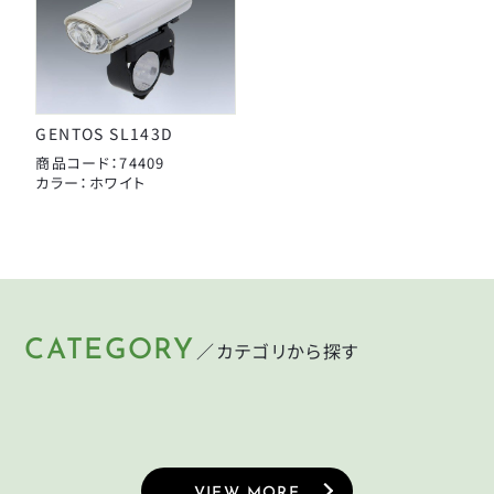
パナレーサー
子供のせ
マジックワン
マルニ工業
工具
ユニコ
GENTOS SL143D
補修パーツ
商品コード：74409
ライトウェイ
カラー：ホワイト
永井油業
ブレーキ
丸八工機
呉工業
変速・内装
昭和インダストリーズ
変速・外装
真田嘉商店
CATEGORY
／カテゴリから探す
HELMET
LIGHT
KEY
PUMP
川住製作所
ヘルメット
ライト
タイヤ
CYCLEGOODS
TIRE
鍵
空気入れ
サイクルグッズ
タイヤ
扇工業
大久保製作所
チューブ
東京ベル製作所
VIEW MORE