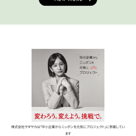
タイヤチューブパーツ
日本パレード
日本反射器工業
ケミカル
宝商
パンク修理用品
箕浦
その他
ポンプ
ベル
CLOSE
ライト・反射板
カギ
CLOSE
株式会社サギサカは「中小企業からニッポンを元気にプロジェクト」に参画してい
ます