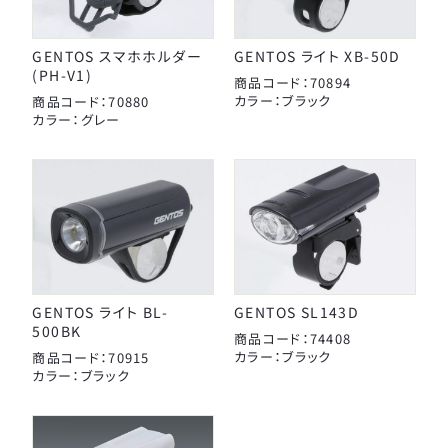
スタンド
カナック企画
カミオジャパン
GENTOS スマホホルダー
GENTOS ライト XB-50D
キャリヤ
(PH-V1)
商品コード：70894
キャットアイ
カラー：ブラック
商品コード：70880
ヘルメット
こげーる
カラー：グレー
ゴリン
ハンドルパーツ
サギサカオリジナル
ジェントス
スポーツ小物
シマノ
サイクルグッズ
ジョイパレット
シンコー
GENTOS ライト BL-
GENTOS SL143D
レイン用品
500BK
商品コード：74408
センタン工業
カラー：ブラック
商品コード：70915
ティーエス
カラー：ブラック
カバー
ニッコー
カゴ
パナソニックサイクルテック