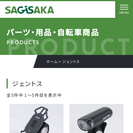
MENU
CATEGORY
BRAND
BICYCLE
パーツ・用品・自転車商品
PRODUCT
PRODUCTS
FORCE
Coleman
AMERICAN EAGLE
AMERICAN EAGLE
自転車
ホーム
>
ジェントス
Coleman
サギサカオリジナル
キッズパーツ
J&C
こげーる
ジェントス
YSD
電動アシスト車パーツ
アイデス
CLOSE
全5件中 1〜5件目を表示中
アラデン
ペダル
エール
サドルパーツ
オージーケーカブト
オージーケー技研