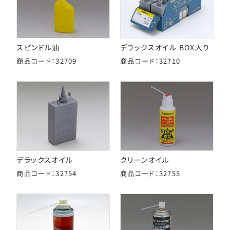
パナレーサー
子供のせ
マジックワン
マルニ工業
工具
スピンドル油
デラックスオイル BOX入り
ユニコ
商品コード：32709
商品コード：32710
補修パーツ
ライトウェイ
永井油業
ブレーキ
丸八工機
呉工業
変速・内装
昭和インダストリーズ
変速・外装
真田嘉商店
デラックスオイル
クリーンオイル
商品コード：32754
商品コード：32755
川住製作所
タイヤ
扇工業
大久保製作所
チューブ
東京ベル製作所