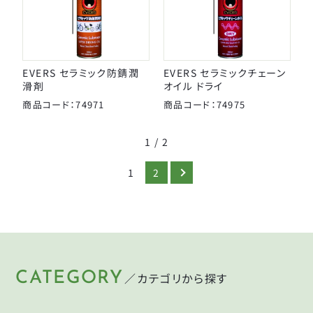
EVERS セラミック防錆潤
EVERS セラミックチェーン
滑剤
オイル ドライ
商品コード：74971
商品コード：74975
1 / 2
1
2
CATEGORY
／カテゴリから探す
HELMET
LIGHT
KEY
PUMP
ヘルメット
ライト
CYCLEGOODS
TIRE
鍵
空気入れ
サイクルグッズ
タイヤ