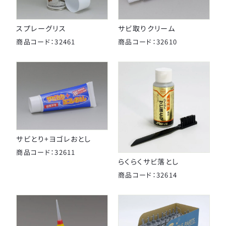
スタンド
カナック企画
カミオジャパン
スプレーグリス
サビ取りクリーム
キャリヤ
商品コード：32461
商品コード：32610
キャットアイ
ヘルメット
こげーる
ゴリン
ハンドルパーツ
サギサカオリジナル
ジェントス
スポーツ小物
シマノ
サイクルグッズ
サビとり+ヨゴレおとし
ジョイパレット
商品コード：32611
シンコー
らくらくサビ落とし
レイン用品
センタン工業
商品コード：32614
ティーエス
カバー
ニッコー
カゴ
パナソニックサイクルテック