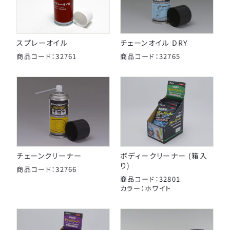
タイヤチューブパーツ
日本パレード
日本反射器工業
ケミカル
スプレーオイル
チェーンオイル DRY
宝商
商品コード：32761
商品コード：32765
パンク修理用品
箕浦
その他
ポンプ
ベル
CLOSE
ライト・反射板
チェーンクリーナー
ボディークリーナー (箱入
り)
カギ
商品コード：32766
商品コード：32801
カラー：ホワイト
CLOSE