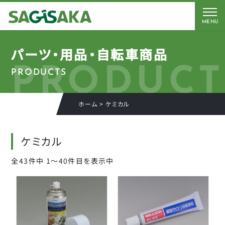
MENU
CATEGORY
BRAND
BICYCLE
パーツ・用品・自転車商品
PRODUCT
PRODUCTS
FORCE
Coleman
AMERICAN EAGLE
AMERICAN EAGLE
自転車
ホーム
>
ケミカル
Coleman
サギサカオリジナル
キッズパーツ
J&C
こげーる
ケミカル
YSD
電動アシスト車パーツ
アイデス
CLOSE
全43件中 1〜40件目を表示中
アラデン
ペダル
エール
サドルパーツ
オージーケーカブト
オージーケー技研