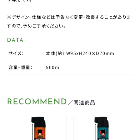
パナレーサー
子供のせ
マジックワン
※デザイン・仕様などは予告なく変更・改良することがありま
すので、予めご了承ください。
マルニ工業
工具
ユニコ
DATA
補修パーツ
ライトウェイ
サイズ：
本体(約):W95xH240×D70mm
永井油業
ブレーキ
丸八工機
容量・重量：
500ml
呉工業
変速・内装
昭和インダストリーズ
変速・外装
真田嘉商店
RECOMMEND
／関連商品
川住製作所
タイヤ
扇工業
大久保製作所
チューブ
東京ベル製作所