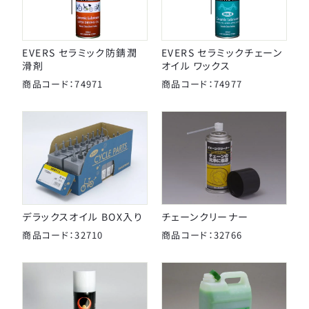
タイヤチューブパーツ
日本パレード
日本反射器工業
ケミカル
EVERS セラミック防錆潤
EVERS セラミックチェーン
宝商
滑剤
オイル ワックス
パンク修理用品
箕浦
商品コード：74971
商品コード：74977
その他
ポンプ
ベル
CLOSE
ライト・反射板
デラックスオイル BOX入り
チェーンクリーナー
カギ
商品コード：32710
商品コード：32766
CLOSE