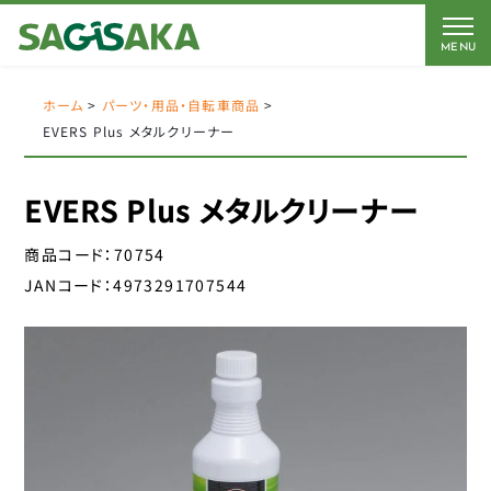
MENU
CATEGORY
BRAND
BICYCLE
ホーム
>
パーツ・用品・自転車商品
>
EVERS Plus メタルクリーナー
FORCE
Coleman
AMERICAN EAGLE
AMERICAN EAGLE
EVERS Plus メタルクリーナー
自転車
Coleman
サギサカオリジナル
商品コード：
70754
キッズパーツ
J&C
こげーる
JANコード：
4973291707544
YSD
電動アシスト車パーツ
アイデス
CLOSE
アラデン
ペダル
エール
サドルパーツ
オージーケーカブト
オージーケー技研