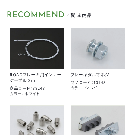
タイヤチューブパーツ
日本パレード
RECOMMEND
／関連商品
日本反射器工業
ケミカル
宝商
パンク修理用品
箕浦
その他
ポンプ
ベル
CLOSE
ROADブレーキ用インナー
ブレーキダルマネジ
ケーブル 2m
商品コード：10145
ライト・反射板
カラー：シルバー
商品コード：89248
カラー：ホワイト
カギ
CLOSE