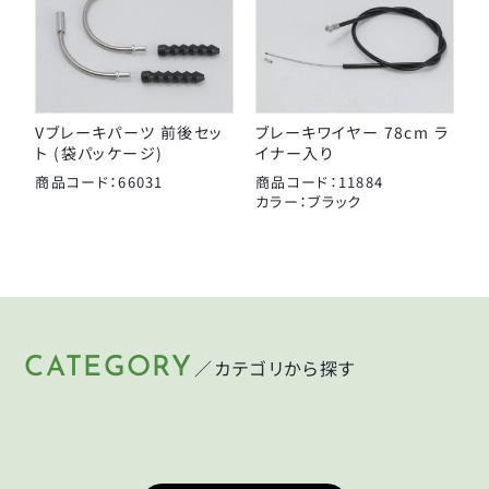
Vブレーキパーツ 前後セッ
ブレーキワイヤー 78cm ラ
ト (袋パッケージ)
イナー入り
商品コード：66031
商品コード：11884
カラー：ブラック
CATEGORY
／カテゴリから探す
HELMET
LIGHT
KEY
PUMP
ヘルメット
ライト
CYCLEGOODS
TIRE
鍵
空気入れ
サイクルグッズ
タイヤ