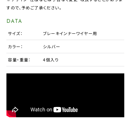
パナレーサー
すので、予めご了承ください。
子供のせ
マジックワン
DATA
マルニ工業
工具
サイズ：
ブレーキインナーワイヤー用
ユニコ
補修パーツ
ライトウェイ
カラー：
シルバー
永井油業
ブレーキ
容量・重量：
4個入り
丸八工機
呉工業
変速・内装
昭和インダストリーズ
変速・外装
真田嘉商店
川住製作所
タイヤ
扇工業
大久保製作所
チューブ
東京ベル製作所