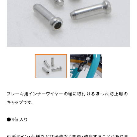
スタンド
カナック企画
カミオジャパン
キャリヤ
キャットアイ
ヘルメット
こげーる
ゴリン
ハンドルパーツ
サギサカオリジナル
ジェントス
スポーツ小物
シマノ
サイクルグッズ
ジョイパレット
ブレーキ用インナーワイヤーの端に取付けるほつれ防止用の
シンコー
レイン用品
キャップです。
センタン工業
ティーエス
カバー
●4個入り
ニッコー
カゴ
パナソニックサイクルテック
※デザイン・仕様などは予告なく変更・改良することがありま