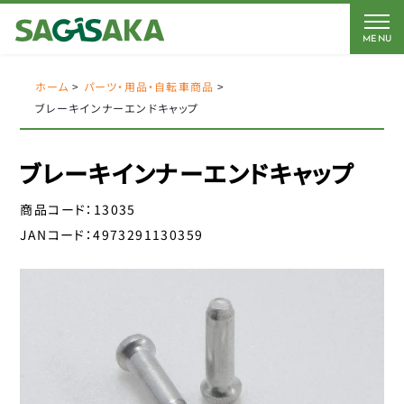
MENU
CATEGORY
BRAND
BICYCLE
ホーム
>
パーツ・用品・自転車商品
>
ブレーキインナーエンドキャップ
FORCE
Coleman
AMERICAN EAGLE
AMERICAN EAGLE
ブレーキインナーエンドキャップ
自転車
Coleman
サギサカオリジナル
商品コード：
13035
キッズパーツ
J&C
こげーる
JANコード：
4973291130359
YSD
電動アシスト車パーツ
アイデス
CLOSE
アラデン
ペダル
エール
サドルパーツ
オージーケーカブト
オージーケー技研