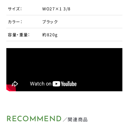
パナレーサー
サイズ：
WO27×1 3/8
子供のせ
マジックワン
カラー：
ブラック
マルニ工業
工具
ユニコ
容量・重量：
約820g
補修パーツ
ライトウェイ
永井油業
ブレーキ
丸八工機
呉工業
変速・内装
昭和インダストリーズ
変速・外装
真田嘉商店
川住製作所
タイヤ
扇工業
大久保製作所
チューブ
RECOMMEND
／関連商品
東京ベル製作所