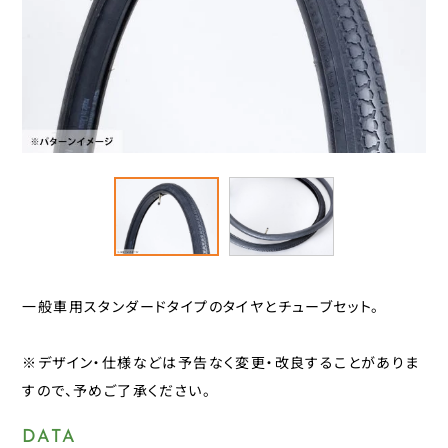
スタンド
カナック企画
カミオジャパン
キャリヤ
キャットアイ
ヘルメット
こげーる
ゴリン
ハンドルパーツ
サギサカオリジナル
ジェントス
スポーツ小物
シマノ
サイクルグッズ
ジョイパレット
一般車用スタンダードタイプのタイヤとチューブセット。
シンコー
レイン用品
センタン工業
※デザイン・仕様などは予告なく変更・改良することがありま
ティーエス
カバー
すので、予めご了承ください。
ニッコー
カゴ
パナソニックサイクルテック
DATA