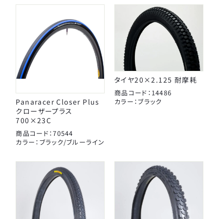
タイヤチューブパーツ
日本パレード
日本反射器工業
ケミカル
宝商
パンク修理用品
箕浦
その他
タイヤ20×2.125 耐摩耗
ポンプ
商品コード：14486
Panaracer Closer Plus
カラー：ブラック
ベル
CLOSE
クローザープラス
700×23C
商品コード：70544
ライト・反射板
カラー：ブラック/ブルーライン
カギ
CLOSE