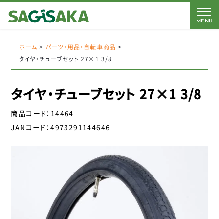
MENU
CATEGORY
BRAND
BICYCLE
ホーム
>
パーツ・用品・自転車商品
>
タイヤ・チューブセット 27×1 3/8
FORCE
Coleman
AMERICAN EAGLE
AMERICAN EAGLE
タイヤ・チューブセット 27×1 3/8
自転車
Coleman
サギサカオリジナル
商品コード：
14464
キッズパーツ
J&C
こげーる
JANコード：
4973291144646
YSD
電動アシスト車パーツ
アイデス
CLOSE
アラデン
ペダル
エール
サドルパーツ
オージーケーカブト
オージーケー技研