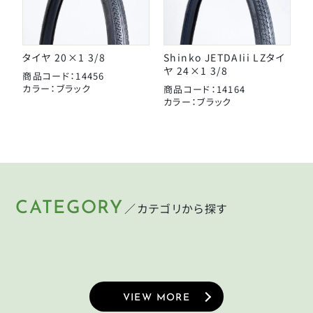
タイヤ 20×1 3/8
Shinko JETDAIii LZタイ
ヤ 24×1 3/8
商品コード：14456
カラー：ブラック
商品コード：14164
カラー：ブラック
CATEGORY
／カテゴリから探す
HELMET
LIGHT
KEY
PUMP
ヘルメット
ライト
CYCLEGOODS
TIRE
鍵
空気入れ
サイクルグッズ
タイヤ
VIEW MORE