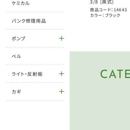
3/8 (英式)
ケミカル
宝商
商品コード：14643
カラー：ブラック
パンク修理用品
ポンプ
ベル
CAT
ライト・反射板
HE
ヘルメ
PU
カギ
空気入