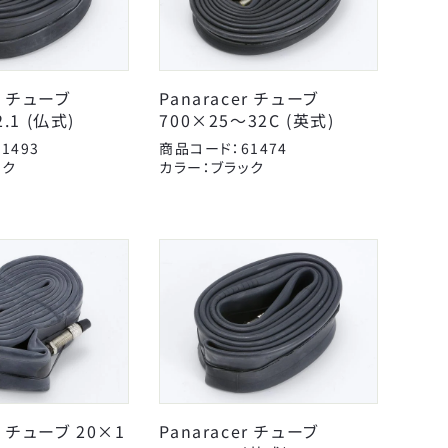
er チューブ
Panaracer チューブ
.1 (仏式)
700×25～32C (英式)
&C
1493
商品コード：61474
エール
ック
カラー：ブラック
ペダル
カミオジャパン
ヘルメット
サギサカオリジナル
レイン用品
シンコー
工具
パナソニックサイクルテ
こげーる
変速・外装
ック
ケミカル
ユニコ
ライト・反射板
呉工業
扇工業
er チューブ 20×1
Panaracer チューブ
日本反射器工業