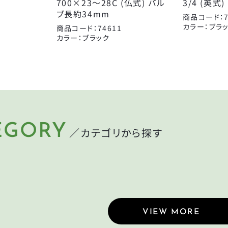
700×23～28C (仏式) バル
3/4 (英式)
箕浦
その他
ブ長約34mm
商品コード：7
CLOSE
カラー：ブラ
商品コード：74611
カラー：ブラック
CLOSE
EGORY
／カテゴリから探す
LMET
LIGHT
ット
ライト
MP
CYCLEGOODS
れ
サイクルグッズ
VIEW MORE