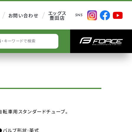
エッグス
お問い合わせ
SNS
豊田店
EARCH
自転車用スタンダードチューブ。
●バルブ形状:英式