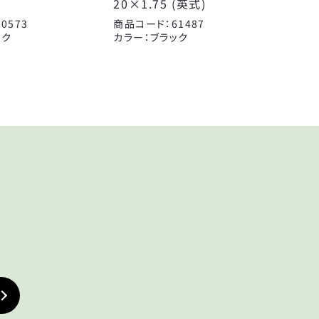
20×1.75 (英式)
0573
商品コード：61487
ック
カラー：ブラック
KEY
鍵
TIRE
タイヤ