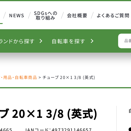
SDGsへの
NEWS
会社概要
よくあるご質問
取り組み
ランド
から探す
自転車を
探す
S
ツ・用品・自転車商品
>
チューブ 20×1 3/8 (英式)
 20×1 3/8 (英式)
14665
JANコード：
4973291146657