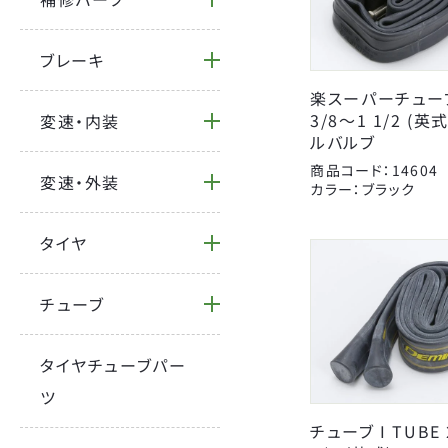
BRAND
ブレーキ
楽スーパーチューブ
CATEGORY
3/8～1 1/2 (
変速・内装
FORCE
ルバルブ
YSD
商品コード：14604
変速・外装
自転車
オージーケーカブト
カラー：ブラック
サドルパーツ
キャットアイ
BICYCLE
タイヤ
ハンドルパーツ
ジェントス
カバー
センタン工業
Coleman
チューブ
補修パーツ
タイヤ
パナレーサー
タイヤチューブパー
パンク修理用品
ライトウェイ
ツ
カギ
昭和インダストリーズ
チューブ I TUBE
大久保製作所