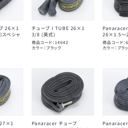
 26×1
チューブ I TUBE 26×1
Panarac
英式)スペシャ
3/8 (英式)
26×1.5～2
AMERICAN EAGLE
Coleman
J
商品コード：14642
商品コード：6
アイデス
アラデン
カラー：ブラック
カラー：ブラ
キッズパーツ
オージーケー技研
電動アシスト車パーツ
カナック企画
スタンド
こげーる
キャリヤ
ゴリン
スポーツ小物
シマノ
サイクルグッズ
ジョイパレット
カゴ
子供のせ
ティーエス
AMERICAN EAGLE
ニッコー
サギサカオリジナル
ブレーキ
変速・内装
チューブ
マジックワン
タイヤチューブパーツ
マルニ工業
ポンプ
永井油業
ベル
丸八工機
CLOSE
真田嘉商店
川住製作所
 27×1
Panaracer チューブ
Panarac
東京ベル製作所
日本パレード