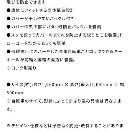
飛びを防止できます
パナレーサー
●車体にフィットする立体構造設計
子供のせ
マジックワン
●カバーが干しやすいバックル付き
マルニ工業
工具
●カバー中央下部にバタつき防止バックルを装備
ユニコ
●スソを絞ってカバーのまくれを防止する絞りヒモを装備。ド
補修パーツ
ローコードだからとっても簡単。
ライトウェイ
●盗難防止にカバーをしたまま自転車ごとロックできるキー
永井油業
ブレーキ
ホールが前輪と後輪の両方に装備。
丸八工機
※ロック別売り
呉工業
変速・内装
昭和インダストリーズ
●サイズ(約):長さ1,960mm × 高さ(最大)1,040mm × 幅
変速・外装
真田嘉商店
600mm
川住製作所
※自転車のサイズ、形状によってかぶり込み具合は異なりま
タイヤ
す。
扇工業
大久保製作所
チューブ
※デザイン・仕様などは予告なく変更・改良することがありま
東京ベル製作所