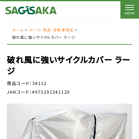
MENU
CATEGORY
BRAND
BICYCLE
ホーム
>
パーツ・用品・自転車商品
>
破れ風に強いサイクルカバー ラージ
FORCE
Coleman
AMERICAN EAGLE
AMERICAN EAGLE
破れ風に強いサイクルカバー ラー
自転車
Coleman
サギサカオリジナル
ジ
キッズパーツ
J&C
こげーる
商品コード：
34112
YSD
電動アシスト車パーツ
JANコード：
4973291341120
アイデス
CLOSE
アラデン
ペダル
エール
サドルパーツ
オージーケーカブト
オージーケー技研