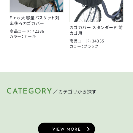
Fino 大容量バスケット対
応後ろカゴカバー
カゴカバー スタンダード 前
商品コード：72386
カゴ用
カラー：カーキ
商品コード：34335
カラー：ブラック
CATEGORY
／カテゴリから探す
HELMET
LIGHT
KEY
PUMP
ヘルメット
ライト
CYCLEGOODS
TIRE
鍵
空気入れ
サイクルグッズ
タイヤ
VIEW MORE