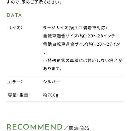
すので、予めご了承ください。
タイヤチューブパーツ
日本パレード
日本反射器工業
DATA
ケミカル
宝商
サイズ：
ラージサイズ(後カゴ装着車対応)
パンク修理用品
箕浦
自転車適合サイズ(約):20～28インチ
その他
電動自転車適合サイズ(約):20～27イン
ポンプ
チ
※特殊形状の車種には対応しない場合が
ベル
CLOSE
あります。
ライト・反射板
カラー：
シルバー
容量・重量：
約700g
カギ
CLOSE
RECOMMEND
／関連商品