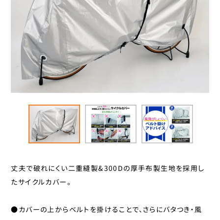
スタンド
カナック企画
カミオジャパン
キャリヤ
キャットアイ
ヘルメット
こげーる
ゴリン
ハンドルパーツ
サギサカオリジナル
ジェントス
スポーツ小物
シマノ
サイクルグッズ
ジョイパレット
シンコー
レイン用品
センタン工業
丈夫で破れにくい二重縫製&300Dの厚手布製生地を採用し
たサイクルカバー。
ティーエス
カバー
ニッコー
●カバーの上からベルトを掛けることで、さらにバタつき・風
カゴ
パナソニックサイクルテック