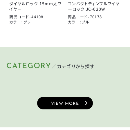
ダイヤルロック 15mm太ワ
コンパクトディンプルワイヤ
イヤー
ーロック JC-020W
商品コード：44108
商品コード：70178
カラー：グレー
カラー：ブルー
CATEGORY
／カテゴリから探す
HELMET
LIGHT
KEY
PUMP
ヘルメット
ライト
CYCLEGOODS
TIRE
鍵
空気入れ
サイクルグッズ
タイヤ
VIEW MORE