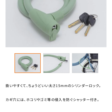
スタンド
カナック企画
カミオジャパン
キャリヤ
キャットアイ
ヘルメット
こげーる
ゴリン
ハンドルパーツ
サギサカオリジナル
ジェントス
スポーツ小物
シマノ
サイクルグッズ
ジョイパレット
シンコー
レイン用品
センタン工業
扱いやすくて、ちょうどいい太さ15mmのシリンダーロック。
ティーエス
カバー
カギ穴には、ホコリやゴミ等の侵入を防ぐシャッター付き。
ニッコー
カゴ
パナソニックサイクルテック