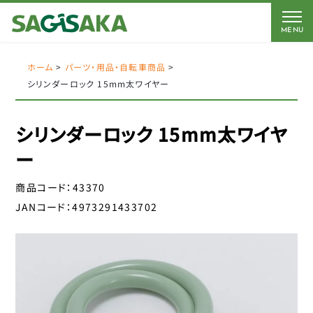
MENU
CATEGORY
BRAND
BICYCLE
ホーム
>
パーツ・用品・自転車商品
>
シリンダーロック 15mm太ワイヤー
FORCE
Coleman
AMERICAN EAGLE
AMERICAN EAGLE
シリンダーロック 15mm太ワイヤ
自転車
Coleman
サギサカオリジナル
ー
キッズパーツ
J&C
こげーる
商品コード：
43370
YSD
電動アシスト車パーツ
JANコード：
4973291433702
アイデス
CLOSE
アラデン
ペダル
エール
サドルパーツ
オージーケーカブト
オージーケー技研