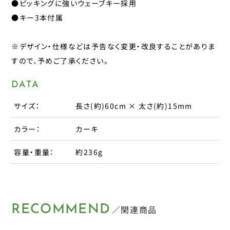
●ピッキングに強いウェーブキー採用
パナレーサー
●キー3本付属
子供のせ
マジックワン
マルニ工業
工具
※デザイン・仕様などは予告なく変更・改良することがありま
ユニコ
すので、予めご了承ください。
補修パーツ
ライトウェイ
DATA
永井油業
ブレーキ
サイズ：
長さ(約)60cm × 太さ(約)15mm
丸八工機
呉工業
変速・内装
カラー：
カーキ
昭和インダストリーズ
容量・重量：
約236g
変速・外装
真田嘉商店
川住製作所
タイヤ
扇工業
大久保製作所
チューブ
RECOMMEND
／関連商品
東京ベル製作所