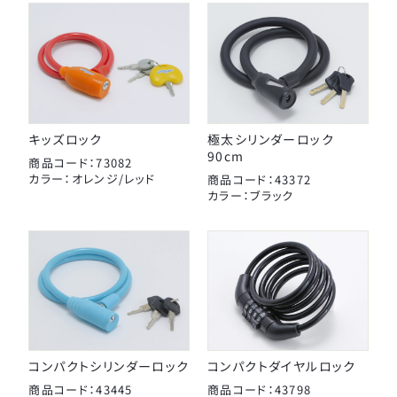
タイヤチューブパーツ
日本パレード
日本反射器工業
ケミカル
宝商
パンク修理用品
箕浦
その他
キッズロック
極太シリンダーロック
ポンプ
90cm
商品コード：73082
カラー：オレンジ/レッド
商品コード：43372
カラー：ブラック
ベル
CLOSE
ライト・反射板
カギ
コンパクトシリンダーロック
コンパクトダイヤルロック
CLOSE
商品コード：43445
商品コード：43798