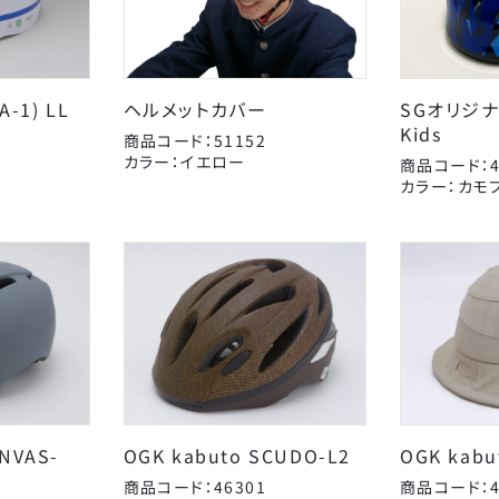
-1) LL
ヘルメットカバー
SGオリジ
AMERICAN EAGLE
Coleman
J
Kids
商品コード：51152
アイデス
アラデン
カラー：イエロー
商品コード：4
キッズパーツ
オージーケー技研
電動アシスト車パーツ
カナック企画
カラー：カモ
スタンド
こげーる
キャリヤ
ゴリン
スポーツ小物
シマノ
サイクルグッズ
ジョイパレット
カゴ
子供のせ
ティーエス
AMERICAN EAGLE
ニッコー
サギサカオリジナル
ブレーキ
変速・内装
チューブ
マジックワン
タイヤチューブパーツ
マルニ工業
ポンプ
永井油業
ベル
丸八工機
CLOSE
真田嘉商店
川住製作所
ANVAS-
OGK kabuto SCUDO-L2
OGK kabu
東京ベル製作所
日本パレード
商品コード：46301
商品コード：4