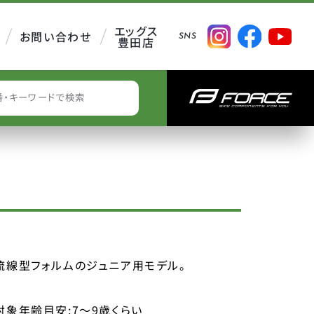
エッグス
お問い合わせ
SNS
豊田店
EARCH
流線型フォルムのジュニア用モデル。
対象年齢目安:7〜9歳くらい