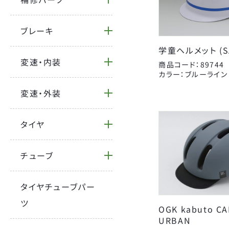
BRAND
ブレーキ
CATEGORY
学童ヘルメット (SA
FORCE
変速・内装
商品コード：89744
YSD
カラー：ブルーライン
自転車
オージーケーカブト
変速・外装
サドルパーツ
キャットアイ
BICYCLE
ハンドルパーツ
ジェントス
タイヤ
カバー
センタン工業
Coleman
補修パーツ
チューブ
タイヤ
パナレーサー
パンク修理用品
ライトウェイ
タイヤチューブパー
カギ
昭和インダストリーズ
ツ
OGK kabuto C
大久保製作所
URBAN