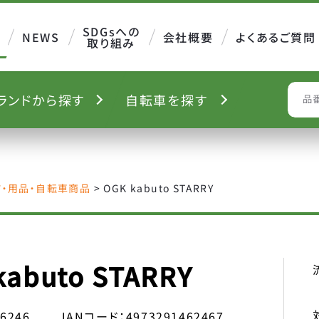
SDGsへの
NEWS
会社概要
よくあるご質問
取り組み
ランド
から探す
自転車を
探す
S
ツ・用品・自転車商品
>
OGK kabuto STARRY
kabuto STARRY
46246
JANコード：
4973291462467