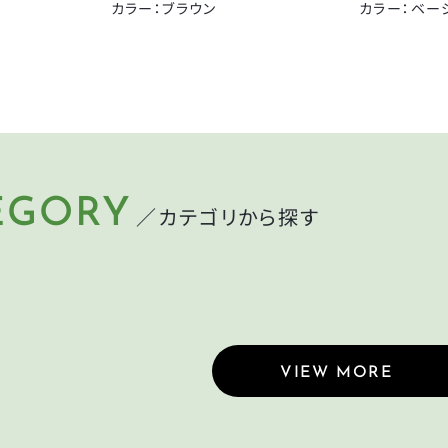
箕浦
その他
カラー：ブラウン
カラー：ベー
CLOSE
CLOSE
EGORY
／カテゴリから探す
LMET
LIGHT
ット
ライト
MP
CYCLEGOODS
れ
サイクルグッズ
VIEW MORE