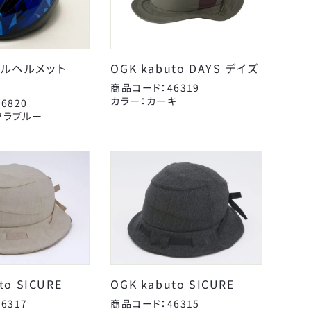
ナルヘルメット
OGK kabuto DAYS デイズ
&C
商品コード：46319
エール
カラー：カーキ
6820
ペダル
カミオジャパン
フラブルー
ヘルメット
サギサカオリジナル
レイン用品
シンコー
工具
パナソニックサイクルテ
こげーる
変速・外装
ック
ケミカル
ユニコ
ライト・反射板
呉工業
扇工業
to SICURE
OGK kabuto SICURE
日本反射器工業
6317
商品コード：46315