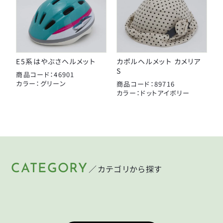
E5系はやぶさヘルメット
カポルヘルメット カメリア
S
商品コード：46901
カラー：グリーン
商品コード：89716
カラー：ドットアイボリー
CATEGORY
／カテゴリから探す
HELMET
LIGHT
KEY
PUMP
ヘルメット
ライト
CYCLEGOODS
TIRE
鍵
空気入れ
サイクルグッズ
タイヤ