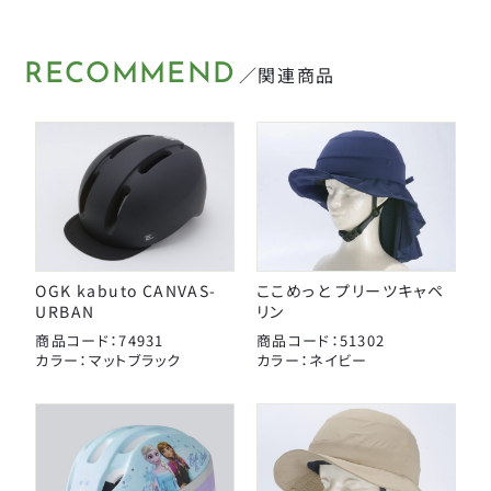
タイヤチューブパーツ
日本パレード
日本反射器工業
ケミカル
RECOMMEND
／関連商品
宝商
パンク修理用品
箕浦
その他
ポンプ
ベル
CLOSE
OGK kabuto CANVAS-
ここめっと プリーツキャペ
ライト・反射板
URBAN
リン
商品コード：74931
商品コード：51302
カギ
カラー：マットブラック
カラー：ネイビー
CLOSE