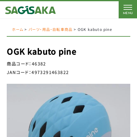
MENU
CATEGORY
BRAND
BICYCLE
ホーム
>
パーツ・用品・自転車商品
>
OGK kabuto pine
FORCE
Coleman
OGK kabuto pine
AMERICAN EAGLE
AMERICAN EAGLE
自転車
商品コード：
46382
Coleman
サギサカオリジナル
JANコード：
4973291463822
キッズパーツ
J&C
こげーる
YSD
電動アシスト車パーツ
アイデス
CLOSE
アラデン
ペダル
エール
サドルパーツ
オージーケーカブト
オージーケー技研