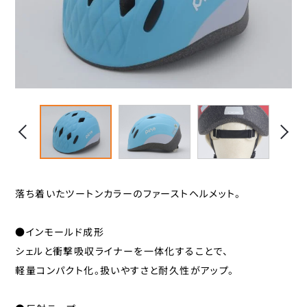
スタンド
カナック企画
カミオジャパン
キャリヤ
キャットアイ
ヘルメット
こげーる
ゴリン
ハンドルパーツ
サギサカオリジナル
ジェントス
スポーツ小物
シマノ
サイクルグッズ
ジョイパレット
落ち着いたツートンカラーのファーストヘルメット。
シンコー
レイン用品
●インモールド成形
センタン工業
シェルと衝撃吸収ライナーを一体化することで、
ティーエス
カバー
軽量コンパクト化。扱いやすさと耐久性がアップ。
ニッコー
カゴ
パナソニックサイクルテック