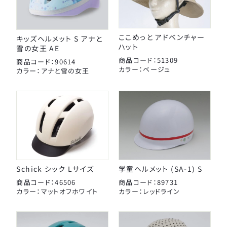
ここめっと アドベンチャー
キッズヘルメット S アナと
ハット
雪の女王 AE
商品コード：51309
商品コード：90614
カラー：ベージュ
カラー：アナと雪の女王
Schick シック Lサイズ
学童ヘルメット (SA-1) S
商品コード：46506
商品コード：89731
カラー：マットオフホワイト
カラー：レッドライン