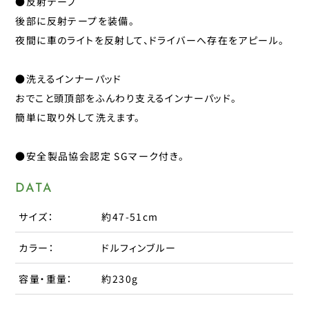
●反射テープ
パナレーサー
後部に反射テープを装備。
子供のせ
マジックワン
夜間に車のライトを反射して、ドライバーへ存在をアピール。
マルニ工業
工具
●洗えるインナーパッド
ユニコ
補修パーツ
おでこと頭頂部をふんわり支えるインナーパッド。
ライトウェイ
簡単に取り外して洗えます。
永井油業
ブレーキ
丸八工機
●安全製品協会認定 SGマーク付き。
呉工業
変速・内装
DATA
昭和インダストリーズ
変速・外装
真田嘉商店
サイズ：
約47-51cm
川住製作所
タイヤ
カラー：
ドルフィンブルー
扇工業
容量・重量：
約230g
大久保製作所
チューブ
東京ベル製作所