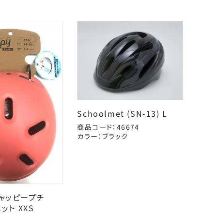
&C
エール
ペダル
カミオジャパン
ヘルメット
サギサカオリジナル
レイン用品
シンコー
工具
パナソニックサイクルテ
こげーる
変速・外装
ック
Schoolmet (SN-13) L
ケミカル
ユニコ
商品コード：46674
カラー：ブラック
ライト・反射板
呉工業
扇工業
日本反射器工業
キャッピープチ
メット XXS