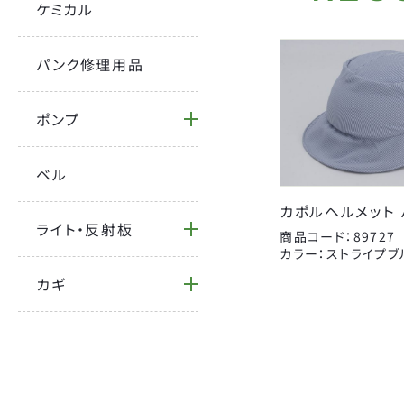
ケミカル
CATEGORY
FORCE
YSD
パンク修理用品
自転車
オージーケーカブト
サドルパーツ
キャットアイ
BICYCLE
ポンプ
ハンドルパーツ
ジェントス
カバー
ベル
センタン工業
Coleman
補修パーツ
カポルヘルメット 
タイヤ
パナレーサー
ライト・反射板
商品コード：89727
カラー：ストライプブ
パンク修理用品
ライトウェイ
カギ
カギ
昭和インダストリーズ
大久保製作所
宝商