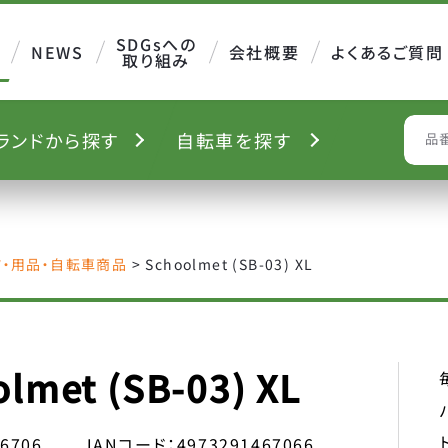
SDGsへの
NEWS
会社概要
よくあるご質問
取り組み
ランド
から探す
自転車を
探す
S
ツ・用品・自転車商品
>
Schoolmet (SB-03) XL
lmet (SB-03) XL
46706
JANコード：
4973291467066