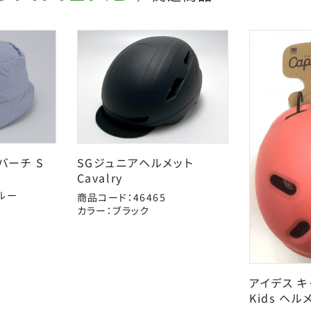
AMERICAN EAGLE
Coleman
J
アイデス
アラデン
キッズパーツ
オージーケー技研
電動アシスト車パーツ
カナック企画
スタンド
こげーる
キャリヤ
ゴリン
スポーツ小物
シマノ
サイクルグッズ
ジョイパレット
カゴ
子供のせ
ティーエス
AMERICAN EAGLE
ニッコー
サギサカオリジナル
ブレーキ
変速・内装
バーチ S
SGジュニアヘルメット
チューブ
マジックワン
タイヤチューブパーツ
マルニ工業
Cavalry
ルー
ポンプ
永井油業
ベル
丸八工機
商品コード：46465
CLOSE
カラー：ブラック
真田嘉商店
川住製作所
東京ベル製作所
日本パレード
箕浦
その他
CLOSE
アイデス 
Kids ヘル