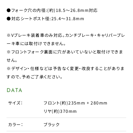
パナレーサー
●フォーク穴の内径:(約)18.5～26.8mm対応
子供のせ
マジックワン
●対応シートポスト径:25.4～31.8mm
マルニ工業
工具
ユニコ
※Vブレーキ装着車のみ対応。カンチブレーキ・キャリパーブレ
補修パーツ
ーキ車には取付けできません。
ライトウェイ
※フロントフォーク裏面に穴があいていないと取付けできま
永井油業
ブレーキ
せん。
丸八工機
※デザイン・仕様などは予告なく変更・改良することがありま
呉工業
変速・内装
すので、予めご了承ください。
昭和インダストリーズ
変速・外装
DATA
真田嘉商店
川住製作所
サイズ：
フロント(約)235mm + 280mm
タイヤ
扇工業
リヤ(約)370mm
大久保製作所
チューブ
カラー：
ブラック
東京ベル製作所