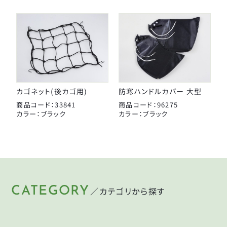
カゴネット(後カゴ用)
防寒ハンドルカバー 大型
商品コード：33841
商品コード：96275
カラー：ブラック
カラー：ブラック
CATEGORY
／カテゴリから探す
HELMET
LIGHT
KEY
PUMP
ヘルメット
ライト
CYCLEGOODS
TIRE
鍵
空気入れ
サイクルグッズ
タイヤ