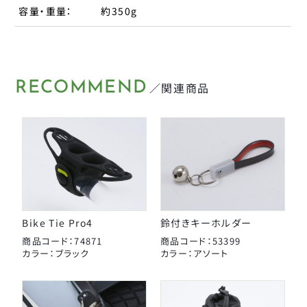
タイヤチューブパーツ
容量・重量：
約350g
日本パレード
日本反射器工業
ケミカル
宝商
パンク修理用品
箕浦
RECOMMEND
／関連商品
その他
ポンプ
ベル
CLOSE
ライト・反射板
Bike Tie Pro4
鈴付きキーホルダー
カギ
商品コード：74871
商品コード：53399
カラー：ブラック
カラー：アソート
CLOSE