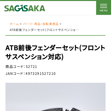
MENU
CATEGORY
BRAND
BICYCLE
ホーム
>
パーツ・用品・自転車商品
>
ATB前後フェンダーセット(フロントサスペンション対応)
FORCE
Coleman
AMERICAN EAGLE
AMERICAN EAGLE
ATB前後フェンダーセット(フロント
自転車
Coleman
サギサカオリジナル
サスペンション対応)
キッズパーツ
J&C
こげーる
商品コード：
52721
YSD
電動アシスト車パーツ
JANコード：
4973291527210
アイデス
CLOSE
アラデン
ペダル
エール
サドルパーツ
オージーケーカブト
オージーケー技研