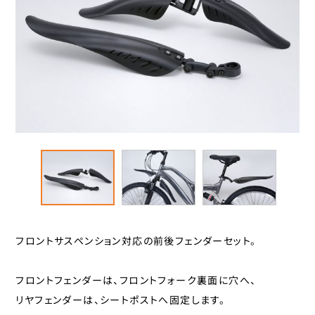
スタンド
カナック企画
カミオジャパン
キャリヤ
キャットアイ
ヘルメット
こげーる
ゴリン
ハンドルパーツ
サギサカオリジナル
ジェントス
スポーツ小物
シマノ
サイクルグッズ
ジョイパレット
シンコー
レイン用品
センタン工業
フロントサスペンション対応の前後フェンダーセット。
ティーエス
カバー
フロントフェンダーは、フロントフォーク裏面に穴へ、
ニッコー
リヤフェンダーは、シートポストへ固定します。
カゴ
パナソニックサイクルテック