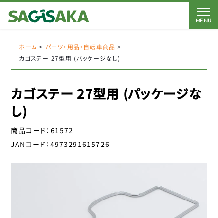
MENU
CATEGORY
BRAND
BICYCLE
ホーム
>
パーツ・用品・自転車商品
>
カゴステー 27型用 (パッケージなし)
FORCE
Coleman
AMERICAN EAGLE
AMERICAN EAGLE
カゴステー 27型用 (パッケージな
自転車
Coleman
サギサカオリジナル
し)
キッズパーツ
J&C
こげーる
商品コード：
61572
YSD
電動アシスト車パーツ
JANコード：
4973291615726
アイデス
CLOSE
アラデン
ペダル
エール
サドルパーツ
オージーケーカブト
オージーケー技研