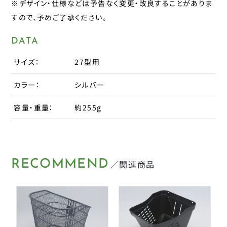
※デザイン・仕様などは予告なく変更・改良することがありま
パナレーサー
すので、予めご了承ください。
子供のせ
マジックワン
DATA
マルニ工業
工具
ユニコ
サイズ：
27型用
補修パーツ
ライトウェイ
カラー：
シルバー
永井油業
ブレーキ
容量・重量：
約255g
丸八工機
呉工業
変速・内装
昭和インダストリーズ
変速・外装
真田嘉商店
RECOMMEND
／関連商品
川住製作所
タイヤ
扇工業
大久保製作所
チューブ
東京ベル製作所