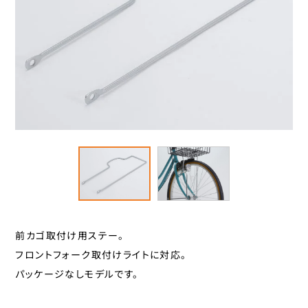
スタンド
カナック企画
カミオジャパン
キャリヤ
キャットアイ
ヘルメット
こげーる
ゴリン
ハンドルパーツ
サギサカオリジナル
ジェントス
スポーツ小物
シマノ
サイクルグッズ
ジョイパレット
シンコー
レイン用品
センタン工業
前カゴ取付け用ステー。
フロントフォーク取付けライトに対応。
ティーエス
カバー
パッケージなしモデルです。
ニッコー
カゴ
パナソニックサイクルテック