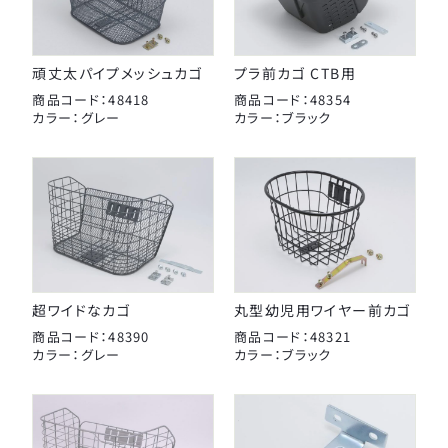
タイヤチューブパーツ
日本パレード
日本反射器工業
ケミカル
頑丈太パイプメッシュカゴ
プラ前カゴ CTB用
宝商
商品コード：48418
商品コード：48354
パンク修理用品
箕浦
カラー：グレー
カラー：ブラック
その他
ポンプ
ベル
CLOSE
ライト・反射板
超ワイドなカゴ
丸型幼児用ワイヤー前カゴ
カギ
商品コード：48390
商品コード：48321
カラー：グレー
カラー：ブラック
CLOSE