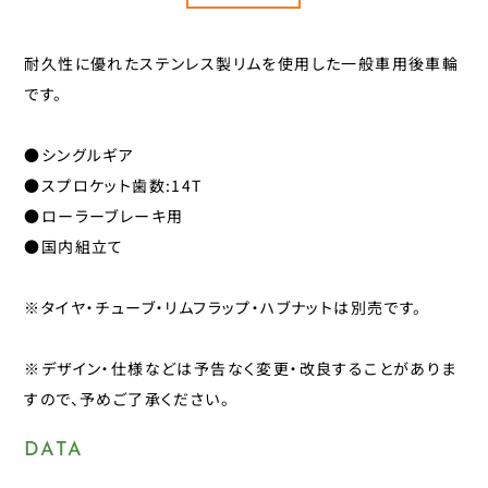
タイヤチューブパーツ
日本パレード
日本反射器工業
耐久性に優れたステンレス製リムを使用した一般車用後車輪
ケミカル
宝商
です。
パンク修理用品
箕浦
●シングルギア
その他
ポンプ
●スプロケット歯数:14T
●ローラーブレーキ用
ベル
CLOSE
●国内組立て
ライト・反射板
※タイヤ・チューブ・リムフラップ・ハブナットは別売です。
カギ
※デザイン・仕様などは予告なく変更・改良することがありま
すので、予めご了承ください。
CLOSE
DATA