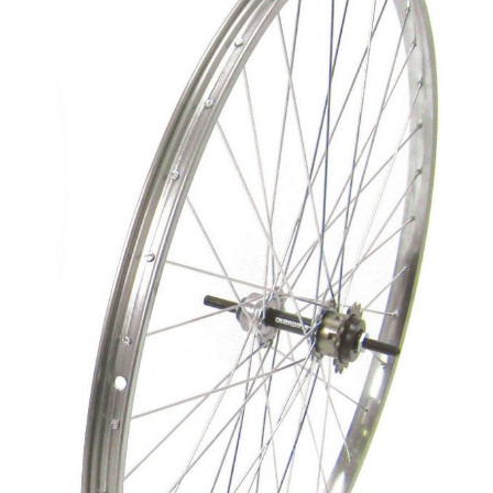
スタンド
カナック企画
カミオジャパン
キャリヤ
キャットアイ
ヘルメット
こげーる
ゴリン
ハンドルパーツ
サギサカオリジナル
ジェントス
スポーツ小物
シマノ
サイクルグッズ
ジョイパレット
シンコー
レイン用品
センタン工業
ティーエス
カバー
ニッコー
カゴ
パナソニックサイクルテック