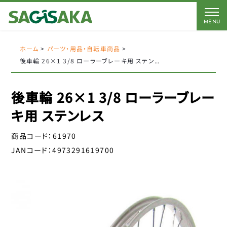
MENU
CATEGORY
BRAND
BICYCLE
ホーム
>
パーツ・用品・自転車商品
>
後車輪 26×1 3/8 ローラーブレーキ用 ステンレス
FORCE
Coleman
AMERICAN EAGLE
AMERICAN EAGLE
後車輪 26×1 3/8 ローラーブレー
自転車
Coleman
サギサカオリジナル
キ用 ステンレス
キッズパーツ
J&C
こげーる
商品コード：
61970
YSD
電動アシスト車パーツ
JANコード：
4973291619700
アイデス
CLOSE
アラデン
ペダル
エール
サドルパーツ
オージーケーカブト
オージーケー技研