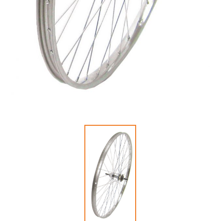
パナレーサー
子供のせ
マジックワン
マルニ工業
工具
ユニコ
補修パーツ
ライトウェイ
永井油業
ブレーキ
丸八工機
呉工業
変速・内装
昭和インダストリーズ
変速・外装
真田嘉商店
川住製作所
タイヤ
扇工業
大久保製作所
チューブ
東京ベル製作所