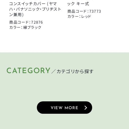
コンスイッチカバー (ヤマ
ック キー式
ハ・パナソニック・ブリヂスト
商品コード：73773
ン兼用)
カラー：レッド
商品コード：72876
カラー：縁ブラック
CATEGORY
／カテゴリから探す
HELMET
LIGHT
KEY
PUMP
ヘルメット
ライト
CYCLEGOODS
TIRE
鍵
空気入れ
サイクルグッズ
タイヤ
VIEW MORE