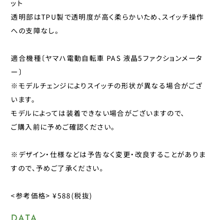
ット
パナレーサー
透明部はTPU製で透明度が高く柔らかいため、スイッチ操作
子供のせ
マジックワン
への支障なし。
マルニ工業
工具
ユニコ
適合機種〔ヤマハ電動自転車 PAS 液晶5ファクションメータ
補修パーツ
ー〕
ライトウェイ
※モデルチェンジによりスイッチの形状が異なる場合がござ
永井油業
ブレーキ
います。
丸八工機
モデルによっては装着できない場合がございますので、
呉工業
変速・内装
ご購入前に予めご確認ください。
昭和インダストリーズ
変速・外装
真田嘉商店
※デザイン・仕様などは予告なく変更・改良することがありま
川住製作所
すので、予めご了承ください。
タイヤ
扇工業
<参考価格> ¥588(税抜)
大久保製作所
チューブ
東京ベル製作所
DATA