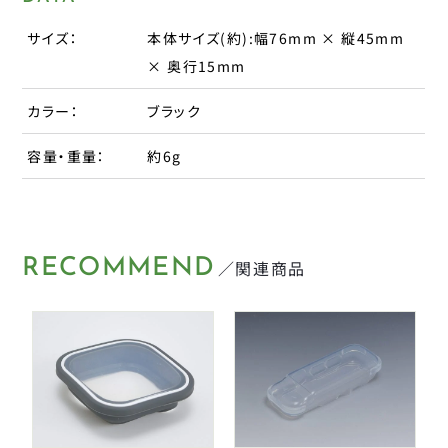
タイヤチューブパーツ
日本パレード
サイズ：
本体サイズ(約):幅76mm × 縦45mm
日本反射器工業
ケミカル
× 奥行15mm
宝商
カラー：
ブラック
パンク修理用品
箕浦
その他
容量・重量：
約6g
ポンプ
ベル
CLOSE
RECOMMEND
／関連商品
ライト・反射板
カギ
CLOSE