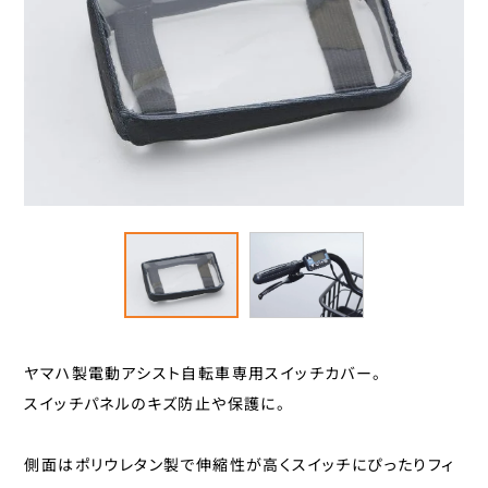
スタンド
カナック企画
カミオジャパン
キャリヤ
キャットアイ
ヘルメット
こげーる
ゴリン
ハンドルパーツ
サギサカオリジナル
ジェントス
スポーツ小物
シマノ
サイクルグッズ
ジョイパレット
シンコー
レイン用品
センタン工業
ヤマハ製電動アシスト自転車専用スイッチカバー。
スイッチパネルのキズ防止や保護に。
ティーエス
カバー
ニッコー
側面はポリウレタン製で伸縮性が高くスイッチにぴったりフィ
カゴ
パナソニックサイクルテック