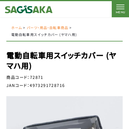
MENU
CATEGORY
BRAND
BICYCLE
ホーム
>
パーツ・用品・自転車商品
>
電動自転車用スイッチカバー (ヤマハ用)
FORCE
Coleman
AMERICAN EAGLE
AMERICAN EAGLE
電動自転車用スイッチカバー (ヤ
自転車
Coleman
サギサカオリジナル
マハ用)
キッズパーツ
J&C
こげーる
商品コード：
72871
YSD
電動アシスト車パーツ
JANコード：
4973291728716
アイデス
CLOSE
アラデン
ペダル
エール
サドルパーツ
オージーケーカブト
オージーケー技研