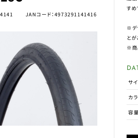
すめ
14141
JANコード：
4973291141416
※デ
とが
※商
DA
サイ
カラ
容量