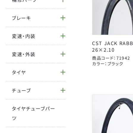
ブレーキ
BRAND
変速・内装
CATEGORY
CST JACK RABB
FORCE
26×2.10
YSD
変速・外装
商品コード：71942
自転車
オージーケーカブト
カラー：ブラック
タイヤ
サドルパーツ
キャットアイ
BICYCLE
ハンドルパーツ
ジェントス
チューブ
カバー
センタン工業
Coleman
補修パーツ
タイヤチューブパー
タイヤ
パナレーサー
ツ
パンク修理用品
ライトウェイ
カギ
昭和インダストリーズ