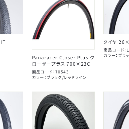
IT
タイヤ 26×
AMERICAN EAGLE
Coleman
J
商品コード：1
アイデス
アラデン
カラー：ブラ
Panaracer Closer Plus ク
キッズパーツ
オージーケー技研
電動アシスト車パーツ
カナック企画
ローザープラス 700×23C
スタンド
こげーる
キャリヤ
ゴリン
商品コード：70543
カラー：ブラック/レッドライン
スポーツ小物
シマノ
サイクルグッズ
ジョイパレット
カゴ
子供のせ
ティーエス
AMERICAN EAGLE
ニッコー
サギサカオリジナル
ブレーキ
変速・内装
チューブ
マジックワン
タイヤチューブパーツ
マルニ工業
ポンプ
永井油業
ベル
丸八工機
CLOSE
真田嘉商店
川住製作所