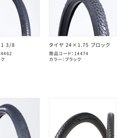
1 3/8
タイヤ 24×1.75 ブロック
&C
4462
商品コード：14474
エール
ック
カラー：ブラック
ペダル
カミオジャパン
ヘルメット
サギサカオリジナル
レイン用品
シンコー
工具
パナソニックサイクルテ
こげーる
変速・外装
ック
ケミカル
ユニコ
ライト・反射板
呉工業
扇工業