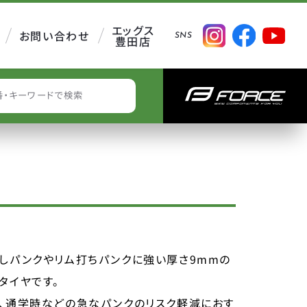
エッグス
お問い合わせ
SNS
豊田店
EARCH
しパンクやリム打ちパンクに強い厚さ9mmの
タイヤです。
、通学時などの急なパンクのリスク軽減におす