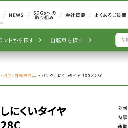
SDGsへの
NEWS
会社概要
よくあるご質問
取り組み
ランド
から探す
自転車を
探す
S
ツ・用品・自転車商品
>
パンクしにくいタイヤ 700×28C
しにくいタイヤ
突刺
肉厚
28C
通勤