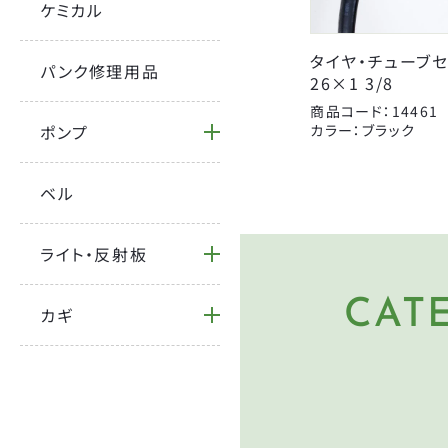
ケミカル
大久保製作所
宝商
タイヤ・チューブセ
パンク修理用品
26×1 3/8
商品コード：14461
ポンプ
カラー：ブラック
ベル
ライト・反射板
CAT
カギ
HE
ヘルメ
PU
空気入