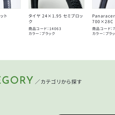
東京ベル製作所
日本パレード
箕浦
その他
ット
タイヤ 24×1.95 セミブロッ
Panarace
CLOSE
ク
700×28C
商品コード：14063
商品コード：7
カラー：ブラック
カラー：ブラ
CLOSE
EGORY
／カテゴリから探す
LMET
LIGHT
ット
ライト
MP
CYCLEGOODS
れ
サイクルグッズ