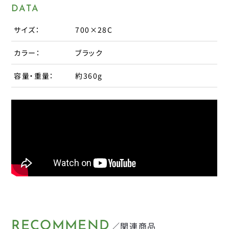
DATA
パナレーサー
子供のせ
マジックワン
サイズ：
700×28C
マルニ工業
工具
カラー：
ブラック
ユニコ
補修パーツ
容量・重量：
約360g
ライトウェイ
永井油業
ブレーキ
丸八工機
呉工業
変速・内装
昭和インダストリーズ
変速・外装
真田嘉商店
川住製作所
タイヤ
扇工業
大久保製作所
チューブ
東京ベル製作所
RECOMMEND
／関連商品