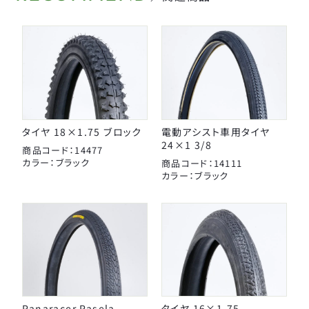
タイヤチューブパーツ
日本パレード
日本反射器工業
ケミカル
宝商
パンク修理用品
箕浦
その他
ポンプ
タイヤ 18×1.75 ブロック
電動アシスト車用タイヤ
24×1 3/8
商品コード：14477
ベル
CLOSE
カラー：ブラック
商品コード：14111
カラー：ブラック
ライト・反射板
カギ
CLOSE
Panaracer Pasela
タイヤ 16×1.75