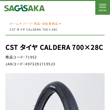
MENU
CATEGORY
BRAND
BICYCLE
ホーム
>
パーツ・用品・自転車商品
>
CST タイヤ CALDERA 700×28C
FORCE
Coleman
AMERICAN EAGLE
AMERICAN EAGLE
CST タイヤ CALDERA 700×28C
自転車
Coleman
サギサカオリジナル
商品コード：
71952
キッズパーツ
J&C
こげーる
JANコード：
4973291719523
YSD
電動アシスト車パーツ
アイデス
CLOSE
アラデン
ペダル
エール
サドルパーツ
オージーケーカブト
オージーケー技研