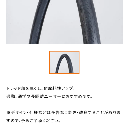
スタンド
カナック企画
カミオジャパン
キャリヤ
キャットアイ
ヘルメット
こげーる
ゴリン
ハンドルパーツ
サギサカオリジナル
ジェントス
スポーツ小物
シマノ
サイクルグッズ
ジョイパレット
トレッド部を厚くし、耐摩耗性アップ。
シンコー
レイン用品
通勤、通学や長距離ユーザーにおすすめです。
センタン工業
ティーエス
カバー
※デザイン・仕様などは予告なく変更・改良することがありま
ニッコー
すので、予めご了承ください。
カゴ
パナソニックサイクルテック