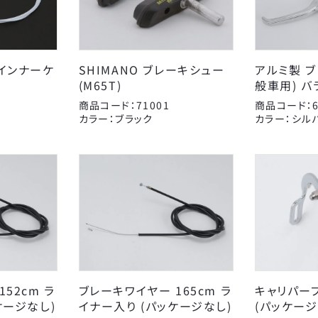
用インナーケ
SHIMANO ブレーキシュー
アルミ製 ブ
AMERICAN EAGLE
Coleman
J
(M65T)
般車用) バ
アイデス
アラデン
商品コード：71001
商品コード：6
キッズパーツ
オージーケー技研
電動アシスト車パーツ
カナック企画
カラー：ブラック
カラー：シル
スタンド
こげーる
キャリヤ
ゴリン
スポーツ小物
シマノ
サイクルグッズ
ジョイパレット
カゴ
子供のせ
ティーエス
AMERICAN EAGLE
ニッコー
サギサカオリジナル
ブレーキ
変速・内装
チューブ
マジックワン
タイヤチューブパーツ
マルニ工業
ポンプ
永井油業
ベル
丸八工機
CLOSE
真田嘉商店
川住製作所
52cm ラ
ブレーキワイヤー 165cm ラ
キャリパー
東京ベル製作所
日本パレード
ケージなし)
イナー入り (パッケージなし)
(パッケージ