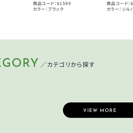
箕浦
その他
商品コード：61599
商品コード：6
CLOSE
カラー：ブラック
カラー：シル
CLOSE
EGORY
／カテゴリから探す
LMET
LIGHT
ット
ライト
MP
CYCLEGOODS
れ
サイクルグッズ
VIEW MORE