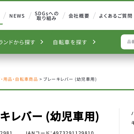
SDGsへの
NEWS
会社概要
よくあるご質問
取り組み
ランド
から探す
自転車を
探す
S
ツ・用品・自転車商品
>
ブレーキレバー (幼児車用)
キレバー (幼児車用)
12981
JANコード：
4973291129810