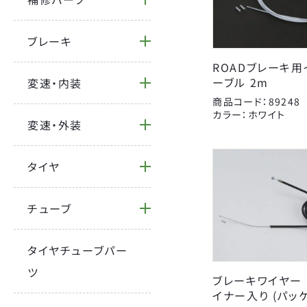
BRAND
ブレーキ
CATEGORY
ROADブレーキ
FORCE
ーブル 2m
変速・内装
YSD
商品コード：89248
自転車
オージーケーカブト
カラー：ホワイト
変速・外装
サドルパーツ
キャットアイ
BICYCLE
ハンドルパーツ
ジェントス
タイヤ
カバー
センタン工業
Coleman
補修パーツ
チューブ
タイヤ
パナレーサー
パンク修理用品
ライトウェイ
タイヤチューブパー
カギ
昭和インダストリーズ
ツ
ブレーキワイヤー 1
大久保製作所
イナー入り (パッ