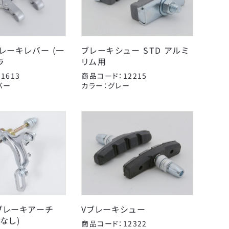
レーキレバー (一
ブレーキシュー STD アルミ
&C
ラ
リム用
エール
1613
商品コード：12215
ペダル
カミオジャパン
バー
カラー：グレー
ヘルメット
サギサカオリジナル
レイン用品
シンコー
工具
パナソニックサイクルテ
こげーる
変速・外装
ック
ケミカル
ユニコ
ライト・反射板
呉工業
扇工業
ブレーキアーチ
Vブレーキシュー
日本反射器工業
なし)
商品コード：12322