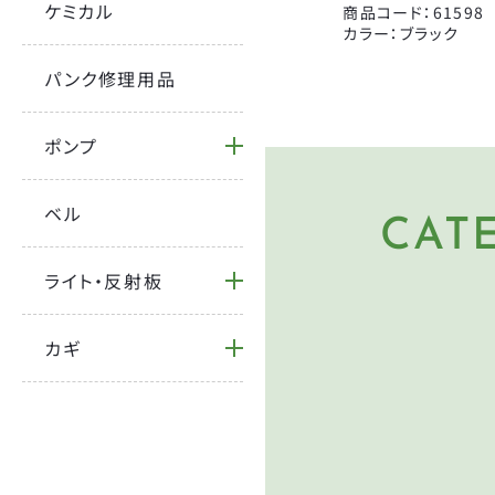
宝商
ケミカル
商品コード：61598
カラー：ブラック
パンク修理用品
ポンプ
ベル
CAT
HE
ヘルメ
ライト・反射板
PU
空気入
カギ