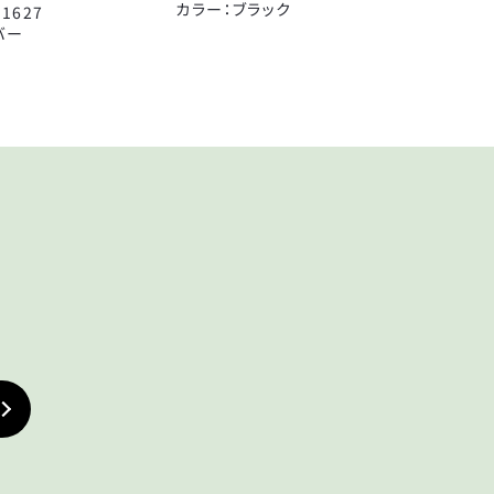
カラー：ブラック
1627
バー
KEY
鍵
TIRE
タイヤ